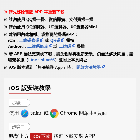
請先移除舊版 APP 再重新下載
請勿使用 QQ掃一掃、微信掃描、支付寶掃一掃
請勿使用 QQ瀏覽器、UC瀏覽器、UC瀏覽器Mini
建議用內建相機、或推薦的掃碼APP：
iOS :
二維碼條碼
或
QR碼
掃描
Android :
二維碼條瞄
或
二維碼
掃描
若 APP 無法更新或下載，請先刪除再重新安裝。仍無法解決問題，請
聯繫客服（
Line：sline66
）並附上本頁網址
iOS 版本遇到「無法驗證 App」時：
開啟方法教學
iOS 版安裝教學
步驟一
使用
safari 或
Chrome 開啟本>頁面
步驟二
點擊上方
按鈕下載安裝 APP
iOS 下載