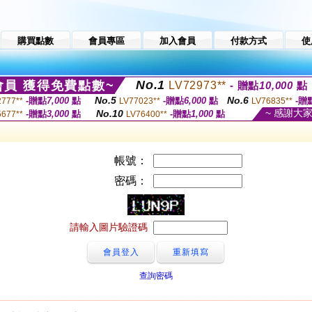
購買點數
會員專區
加入會員
付款方式
使
No.1
員 獲得免費點數~
LV72973**
- 贈點
10,000
點
No.5
No.6
-贈點
7,000
點
-贈點
6,000
點
-贈
2777**
LV77023**
LV76835**
~ 感謝大
No.10
-贈點
3,000
點
-贈點
1,000
點
5677**
LV76400**
帳號：
密碼：
請輸入圖片驗證碼
查詢密碼