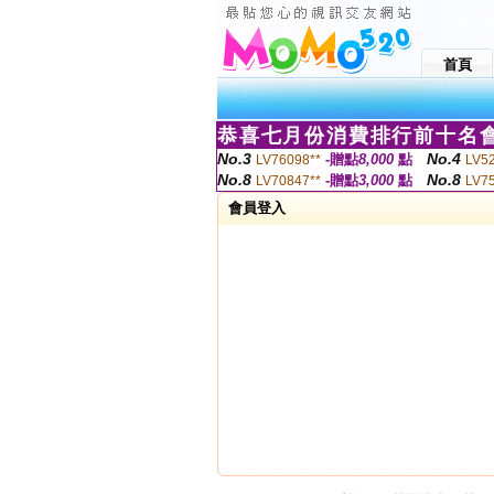
首頁
恭喜七月份消費排行前十名會
No.3
No.4
-贈點
8,000
點
LV76098**
LV5
No.8
No.8
-贈點
3,000
點
LV70847**
LV7
會員登入