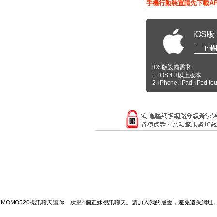
手機行動裝置請先下載A
iOS版設備需求 :
1. iOS 4.3以上版本
2. iPhone, iPad, iPod to
MOMO520視訊聊天讓你一次跟4個正妹視訊聊天。請加入我的最愛，避免遺失網