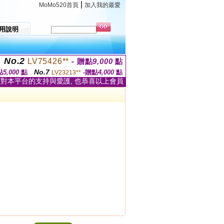
|
MoMo520首頁
加入我的最愛
用說明
No.2
LV75426**
- 贈點
9,000
點
No.7
點
5,000
點
-贈點
4,000
點
LV23213**
家對本平台的支持與愛護, 也恭喜以上會員