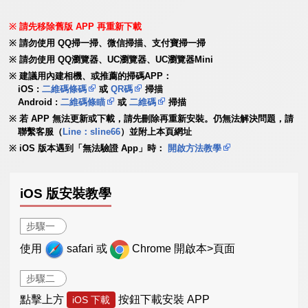
請先移除舊版 APP 再重新下載
請勿使用 QQ掃一掃、微信掃描、支付寶掃一掃
請勿使用 QQ瀏覽器、UC瀏覽器、UC瀏覽器Mini
建議用內建相機、或推薦的掃碼APP：
iOS :
二維碼條碼
或
QR碼
掃描
Android :
二維碼條瞄
或
二維碼
掃描
若 APP 無法更新或下載，請先刪除再重新安裝。仍無法解決問題，請
聯繫客服（
Line：sline66
）並附上本頁網址
iOS 版本遇到「無法驗證 App」時：
開啟方法教學
iOS 版安裝教學
步驟一
使用
safari 或
Chrome 開啟本>頁面
步驟二
點擊上方
按鈕下載安裝 APP
iOS 下載